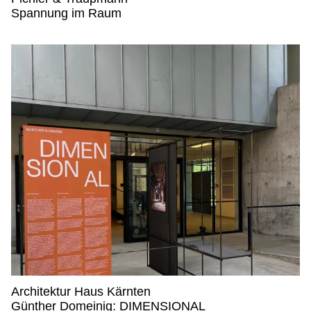
Pichler & Traupmann,
Spannung im Raum
Architektur Haus Kärnten
Architektur Haus Kärnten,
Günther Domeinig: DIMENSIONAL