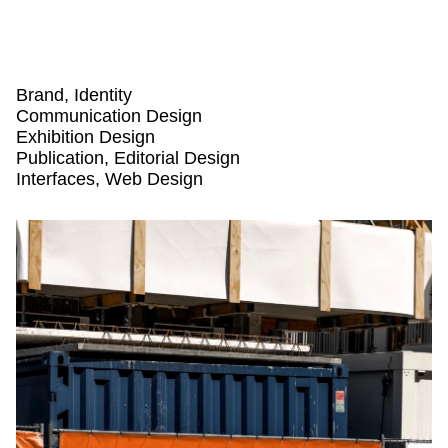
Men
Ope
Bueronardin
Projects
Services
Brand, Identity
Communication Design
Exhibition Design
Publication, Editorial Design
Interfaces, Web Design