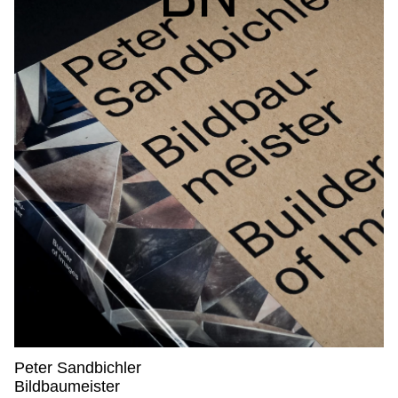
BN
Peter Sandbichler
Peter Sandbichler,
Bildbaumeister