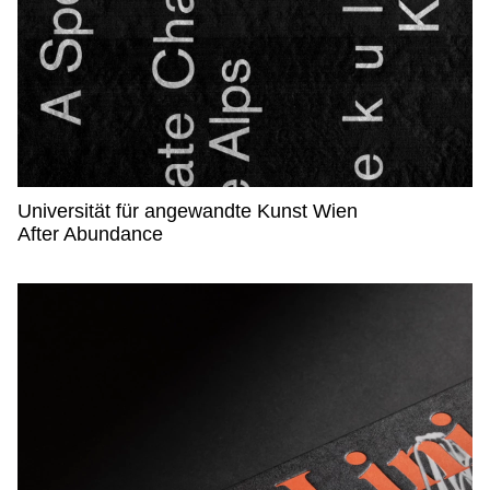
Universität für angewandte Kunst Wien
Universität für angewandte Kunst Wien,
After Abundance