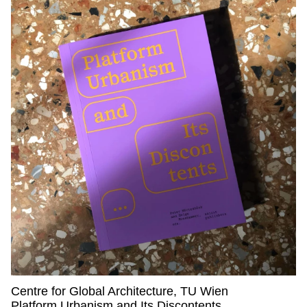
Centre for Global Architecture, TU Wien
Centre for Global Architecture, TU Wien,
Platform Urbanism and Its Discontents