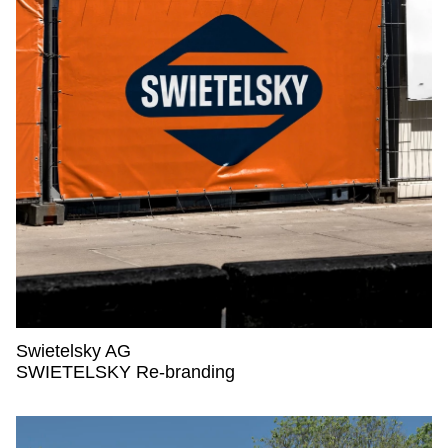
Swietelsky AG
Swietelsky AG,
SWIETELSKY Re-branding