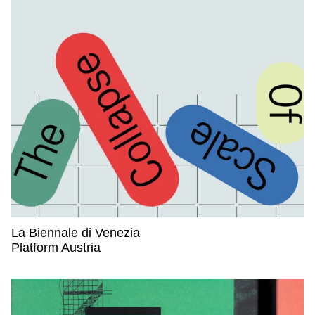
La Biennale di Venezia
La Biennale di Venezia,
Platform Austria