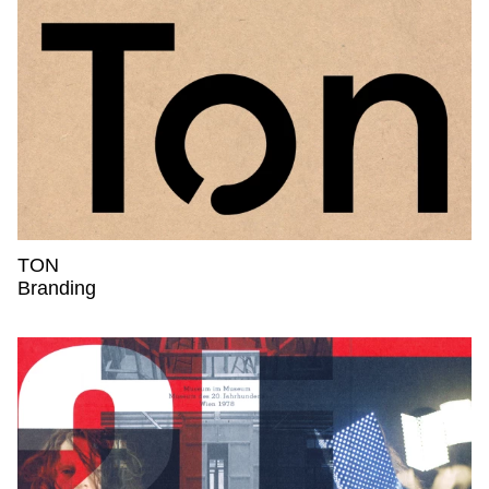
TON
TON,
Branding