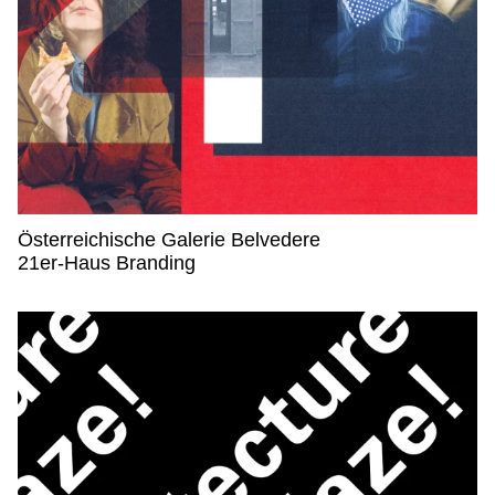
Österreichische Galerie Belvedere
Österreichische Galerie Belvedere,
21er-Haus Branding