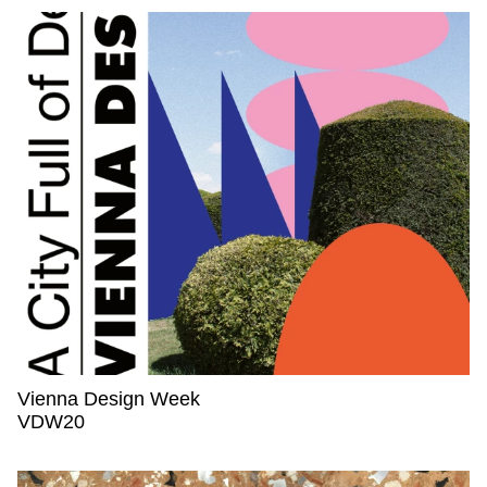
Vienna Design Week
Vienna Design Week,
VDW20