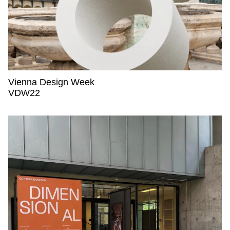
Vienna Design Week
Vienna Design Week,
VDW22