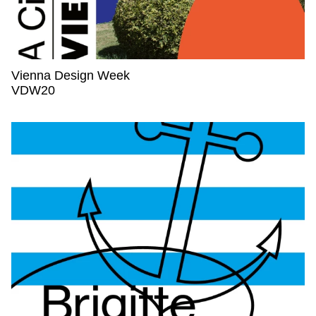
Vienna Design Week
Vienna Design Week,
VDW20