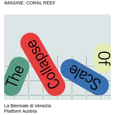
EOOS,
IMAGINE: CORAL REEF
La Biennale di Venezia
La Biennale di Venezia,
Platform Austria