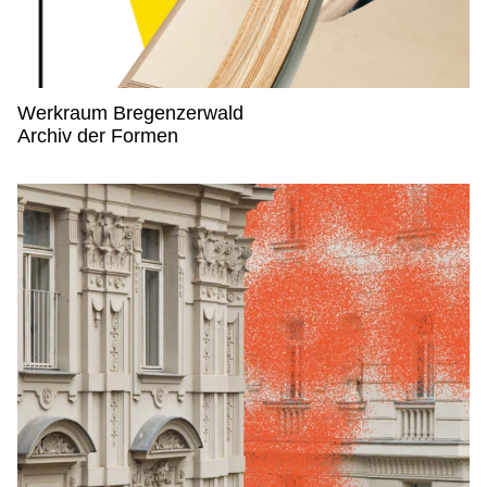
Werkraum Bregenzerwald
Werkraum Bregenzerwald,
Archiv der Formen