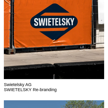
Swietelsky AG
Swietelsky AG,
SWIETELSKY Re-branding