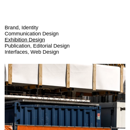
Men
Ope
Bueronardin
Projects: Exhibition Design
Services
Brand, Identity
Communication Design
Exhibition Design
Publication, Editorial Design
Interfaces, Web Design