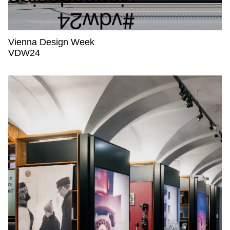
Vienna Design Week
Vienna Design Week,
VDW24