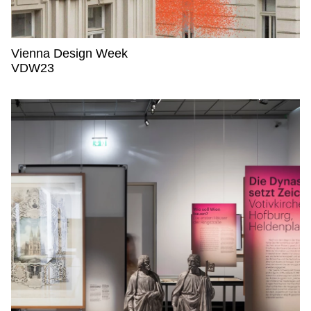
Vienna Design Week
Vienna Design Week,
VDW23