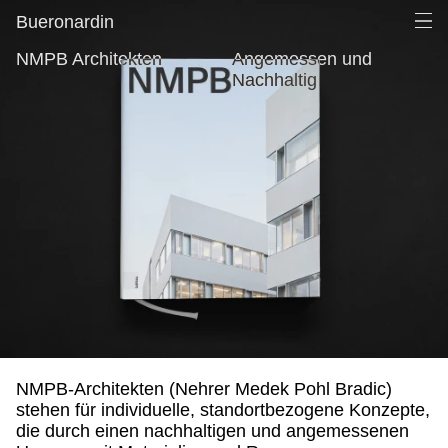
NMPB Architekten, Angemessen und Nachhaltig
Men
Ope
Bueronardin
NMPB Architekten
Angemessen und
Nachhaltig
NMPB-Architekten (Nehrer Medek Pohl Bradic)
stehen für individuelle, standortbezogene Konzepte,
die durch einen nachhaltigen und angemessenen