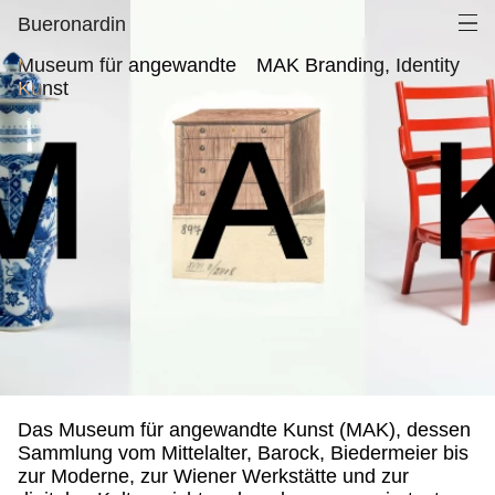
Museum für angewandte Kunst, MAK Branding, Identity
Men
Ope
Bueronardin
Museum für angewandte
MAK Branding, Identity
Kunst
Das Museum für angewandte Kunst (MAK), dessen
Sammlung vom Mittelalter, Barock, Biedermeier bis
zur Moderne, zur Wiener Werkstätte und zur