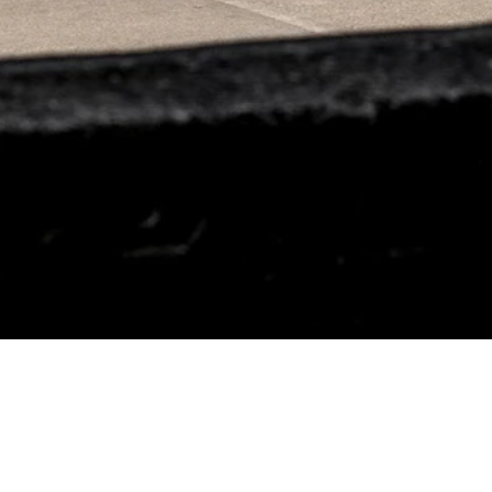
Museum für angewandte Kunst
MAK Branding, Identity
Bueronardin ist eine Design