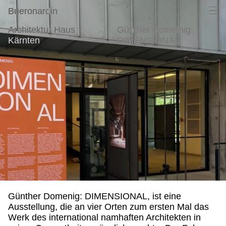
Architektur Haus Kärnten, Günther Domeinig: DIMENS
Men
Ope
Bueronardin
Architektur Haus
Günther Domeinig:
Kärnten
DIMENSIONAL
Günther Domenig: DIMENSIONAL, ist eine
Ausstellung, die an vier Orten zum ersten Mal das
Werk des international namhaften Architekten in